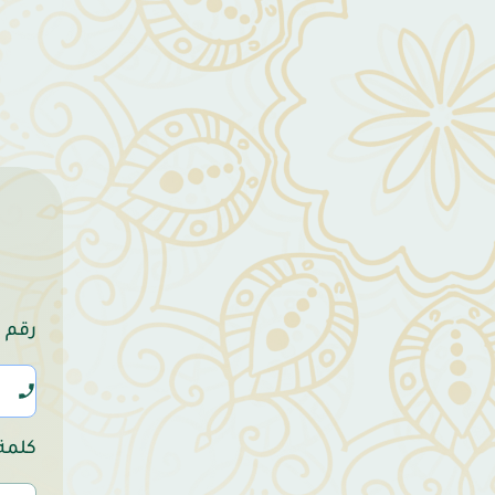
رقم 
كلمة 