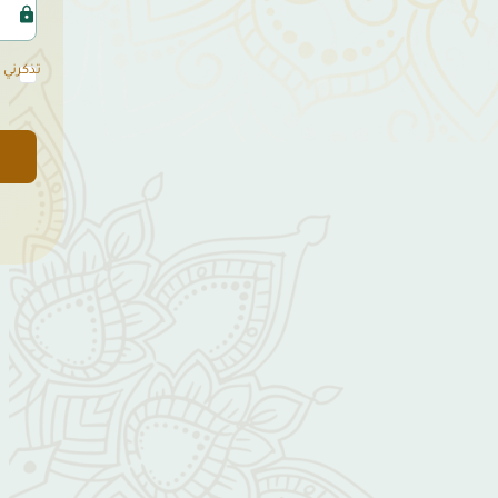
تذكرني