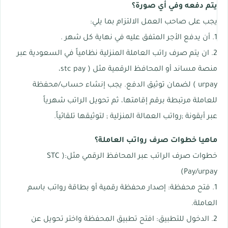
يتم دفعه وفي أي صورة؟
يجب على صاحب العمل الالتزام بما يلي:
1. أن يدفع الأجر المتفق عليه في نهاية كل شهر .
2. ان يتم صرف راتب العاملة المنزلية نظامياً في السعودية عبر
منصة مساند أو المحافظ الرقمية مثل ( stc pay،
urpay ) لضمان توثيق الدفع. يجب إنشاء حساب/محفظة
للعاملة مرتبطة برقم إقامتها، ثم تحويل الراتب شهرياً
عبر أيقونة ;رواتب العمالة المنزلية ; لتوثيقها تلقائياً.
ماهيا خطوات صرف رواتب العاملة؟
خطوات صرف الراتب عبر المحافظ الرقمي مثل:( STC
Pay/urpay)
1. فتح محفظة: إصدار محفظة رقمية أو بطاقة رواتب باسم
العاملة.
2. الدخول للتطبيق: افتح تطبيق المحفظة واختر تحويل عن