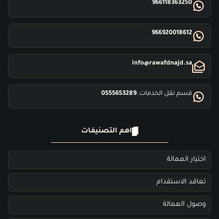
966118363250
966920018612
info@rawafdnajd.sa
قسم نقل الخدمات :
0555653289
اهم التصنيفات
اختيار العمالة
تعاقد الاستقدام
وصول العمالة