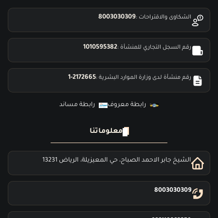
8003030309
الشكاوى والاقتراحات :
1010595382
رقم السجل التجاري للمنشأة :
1-2172665
رقم منشأة لدى وزارة الموارد البشرية :
رابطة معروف
رابطة مساند
معلوماتنا
الشيخ جابر الاحمد الصباح، حي المعيزيلة، الرياض 13231
8003030309