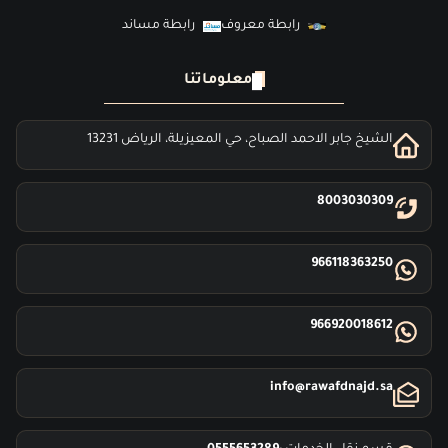
رابطة معروف
رابطة مساند
معلوماتنا
الشيخ جابر الاحمد الصباح، حي المعيزيلة، الرياض 13231
8003030309
966118363250
966920018612
info@rawafdnajd.sa