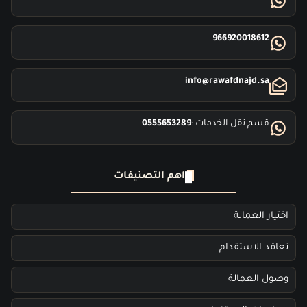
966920018612
info@rawafdnajd.sa
قسم نقل الخدمات :
0555653289
اهم التصنيفات
اختيار العمالة
تعاقد الاستقدام
وصول العمالة