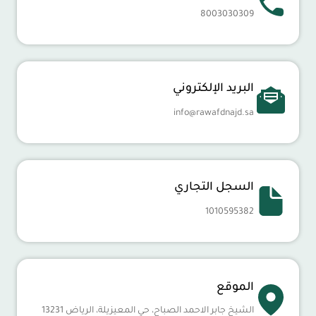
8003030309
البريد الإلكتروني
info@rawafdnajd.sa
السجل التجاري
1010595382
الموقع
الشيخ جابر الاحمد الصباح، حي المعيزيلة، الرياض 13231