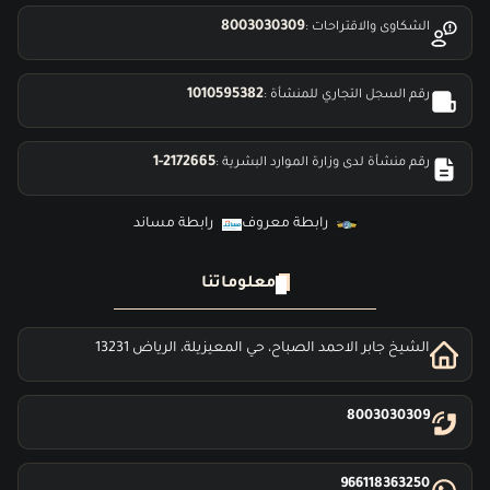
8003030309
الشكاوى والاقتراحات :
1010595382
رقم السجل التجاري للمنشأة :
1-2172665
رقم منشأة لدى وزارة الموارد البشرية :
رابطة معروف
رابطة مساند
معلوماتنا
الشيخ جابر الاحمد الصباح، حي المعيزيلة، الرياض 13231
8003030309
966118363250